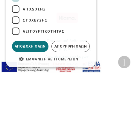
ΑΠΌΔΟΣΗΣ
ΣΤΌΧΕΥΣΗΣ
ΛΕΙΤΟΥΡΓΙΚΌΤΗΤΑΣ
Προσωπικά δεδομένα
ΑΠΟΔΟΧΉ ΌΛΩΝ
ΑΠΌΡΡΙΨΗ ΌΛΩΝ
Όροι Χρήσης Ιστοσελίδας
Ασφάλεια συναλλαγών
ΕΜΦΆΝΙΣΗ ΛΕΠΤΟΜΕΡΕΙΏΝ
Πολιτική Ασφάλειας Πληροφοριών
2026 © Δίγκας Γ. Ιατρικά. All rights reserved.
Developed with care by
Totalweb
.