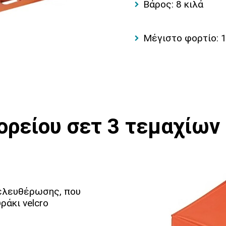
Βάρος: 8 κιλά
Mέγιστο φορτίο: 1
ορείου σετ 3 τεμαχίων
ελευθέρωσης, που
ράκι velcro