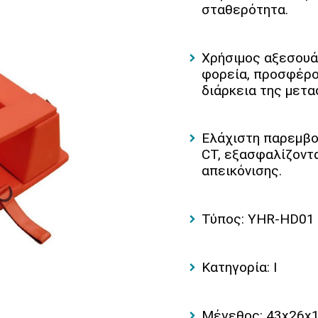
σταθερότητα.
Χρήσιμος αξεσουάρ
φορεία, προσφέρο
διάρκεια της μετ
Ελάχιστη παρεμβολ
CT, εξασφαλίζοντα
απεικόνισης.
Τύπος: YHR-HD01
Κατηγορία: I
Μέγεθος: 43x26x