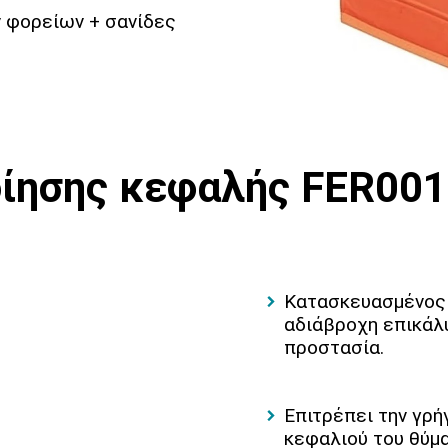
 φορείων + σανίδες
οίησης κεφαλής FER00
Κατασκευασμένος 
αδιάβροχη επικάλ
προστασία.
Επιτρέπει την γρή
κεφαλιού του θύμ