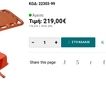
ΚΩΔ: 22303-99
Άμεσα
219,00€
Τιμή:
176,61€
+ ΦΠΑ 24%
−
+
ΣΤΟ ΚΑΛΑΘΙ
Share this page: