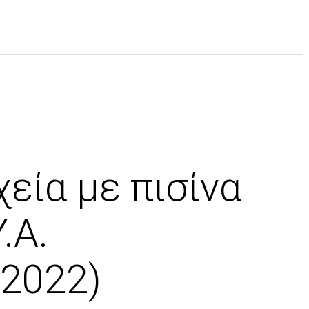
εία με πισίνα
.Α.
.2022)