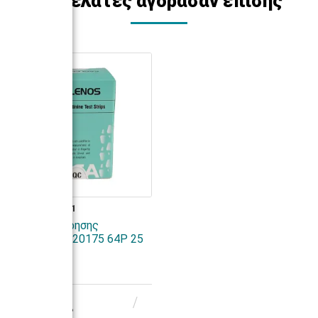
Οι πελάτες αγόρασαν επίσης
ΚΩΔ. 33000-01
Ταινίες μέτρησης
κρεατινίνης 20175 64P 25
τεμάχια
Άμεσα
109,00€
87,90€ + ΦΠΑ 24%