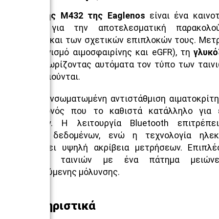
Ο
μετρητής M432 της Eaglenos
είναι ένα καινο
εργαλείο για την αποτελεσματική παρακολο
παθήσεων και των σχετικών επιπλοκών τους. Μετ
(με υπολογισμό αιμοσφαιρίνης και eGFR), τη
γλυκό
οξύ
, αναγνωρίζοντας αυτόματα τον τύπο των ταιν
χρησιμοποιούνται.
Διαθέτει ενσωματωμένη αντιστάθμιση αιματοκρίτ
65%), γεγονός που το καθιστά κατάλληλο για
εφαρμογών. Η λειτουργία Bluetooth επιτρέπ
μεταφορά δεδομένων, ενώ η τεχνολογία ηλεκ
εξασφαλίζει υψηλή ακρίβεια μετρήσεων. Επιπλέ
απόρριψης ταινιών με ένα πάτημα μειώνε
διασταυρούμενης μόλυνσης.
Χαρακτηριστικά