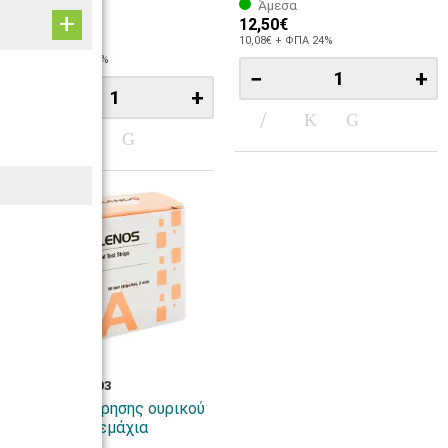
Άμεσα
12,50€
Άμεσα
109,00€
10,08€ + ΦΠΑ 24%
87,90€ + ΦΠΑ 24%
−
+
−
+
ΚΩΔ: 33000-03
Ταινίες μέτρησης ουρικού
οξέως 50 τεμάχια