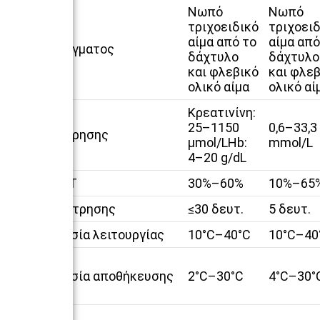
Νωπό
Νωπό
τριχοειδικό
τριχοειδ
αίμα από το
αίμα από
Τύπος δείγματος
δάχτυλο
δάχτυλο
και φλεβικό
και φλεβ
ολικό αίμα
ολικό αί
Κρεατινίνη:
25–1150
0,6–33,3
Εύρος μέτρησης
μmol/LHb:
mmol/L
4–20 g/dL
Εύρος HCT
30%–60%
10%–65
Χρόνος μέτρησης
≤30 δευτ.
5 δευτ.
Θερμοκρασία λειτουργίας
10°C–40°C
10°C–40
Θερμοκρασία αποθήκευσης
2°C–30°C
4°C–30°