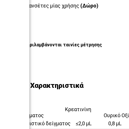
50 × Λανσέτες μίας χρήσης
(Δώρο)
Δεν περιλαμβάνονται ταινίες μέτρησης
Τεχνικά Χαρακτηριστικά
Κρεατι
Γλυκόζη Αίματος Ουρικό Οξ
Χαρακτηριστικό δείγματος
≤2,0 μL
0,8 μL