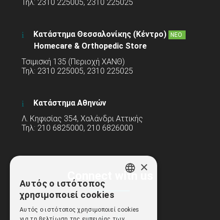
Τηλ: 2310 225005, 2310 225025
Κατάστημα Θεσσαλονίκης (Κέντρο)
ΝΕΟ
Homecare & Orthopedic Store
Τσιμισκή 135 (Περιοχή ΧΑΝΘ)
Τηλ: 2310 225005, 2310 225025
Κατάστημα Αθηνών
Λ. Κηφισίας 354, Χαλάνδρι Αττικής
Τηλ: 210 6825000, 210 6826000
×
Connect with us
Αυτός ο ιστότοπος
GREEK
χρησιμοποιεί cookies
ENGLISH
Αυτός ο ιστότοπος χρησιμοποιεί cookies
για τη βελτίωση της εμπειρίας των