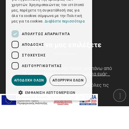
χρηστών. Χρησιμοποιώντας τον ιστότοπό
μας, παρέχετε τη συγκατάθεσή σας για
όλα τα cookies σύμφωνα με την Πολιτική
μας για τα cookies.
Διαβάστε περισσότερα
ΑΠΟΛΎΤΩΣ ΑΠΑΡΑΊΤΗΤΑ
Γιατί να μας επιλέξετε
ΑΠΌΔΟΣΗΣ
ΣΤΌΧΕΥΣΗΣ
ΛΕΙΤΟΥΡΓΙΚΌΤΗΤΑΣ
Είμαστε στο χώρο της Υγείας για πάνω από
79 χρόνια!
Μάθετε περισσότερα για εμάς...
ΑΠΟΔΟΧΉ ΌΛΩΝ
ΑΠΌΡΡΙΨΗ ΌΛΩΝ
Τεράστια ποικιλία προϊόντων για όλες τις
ειδικότητες.
ΕΜΦΆΝΙΣΗ ΛΕΠΤΟΜΕΡΕΙΏΝ
Άμεση ολοκλήρωση παραγγελίας σε
λιγότερο από 2 λεπτά.
Αγορά χωρίς εγγραφή, χωρίς πιστωτική
κάρτα.